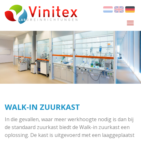
Direkt
zum
Inhalt
Navi
akti
WALK-IN ZUURKAST
In die gevallen, waar meer werkhoogte nodig is dan bij
de standaard zuurkast biedt de Walk-in zuurkast een
oplossing. De kast is uitgevoerd met een laaggeplaatst