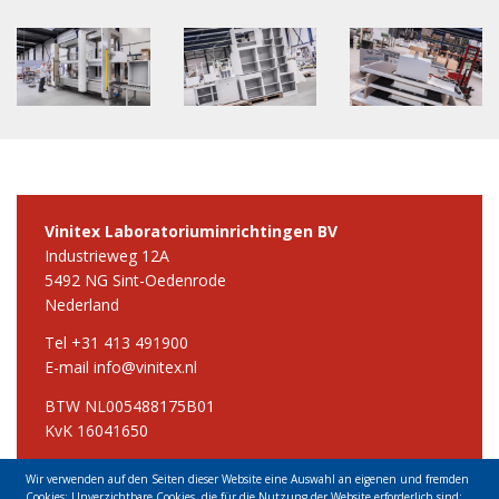
Vinitex Laboratoriuminrichtingen BV
Industrieweg 12A
5492 NG Sint-Oedenrode
Nederland
Tel +31 413 491900
E-mail info@vinitex.nl
BTW NL005488175B01
KvK 16041650
Wir verwenden auf den Seiten dieser Website eine Auswahl an eigenen und fremden
Vinitex Laboreinrichtingen GmbH & Co KG
Cookies: Unverzichtbare Cookies, die für die Nutzung der Website erforderlich sind;